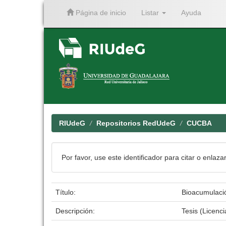
Página de inicio
Listar
Ayuda
Skip
navigation
RIUdeG
Repositorios RedUdeG
CUCBA
Por favor, use este identificador para citar o enlaza
Título:
Bioacumulació
Descripción:
Tesis (Licenc