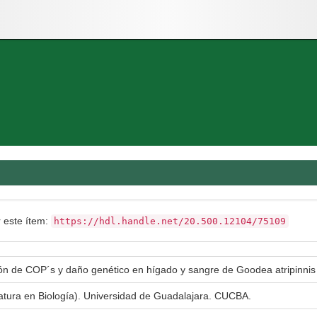
r este ítem:
https://hdl.handle.net/20.500.12104/75109
n de COP´s y daño genético en hígado y sangre de Goodea atripinnis
iatura en Biología). Universidad de Guadalajara. CUCBA.