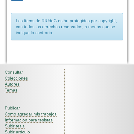
Los ítems de RIUdeG están protegidos por copyright,
con todos los derechos reservados, a menos que se
indique lo contrario.
Consultar
Colecciones
Autores
Temas
Publicar
Como agregar mis trabajos
Información para tesistas
Subir tesis
Subir artículo