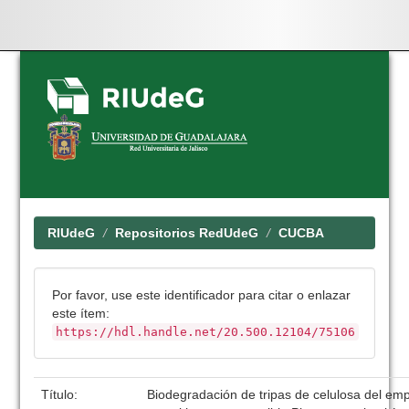
Skip
navigation
RIUdeG
Repositorios RedUdeG
CUCBA
Por favor, use este identificador para citar o enlazar
este ítem:
https://hdl.handle.net/20.500.12104/75106
Título:
Biodegradación de tripas de celulosa del em