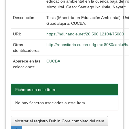
educación ambiental en la cuenca baja del r
Mezquital. Caso: Santiago Ixcuintla, Nayarit
Descripción:
Tesis (Maestría en Educación Ambiental). Un
Guadalajara. CUCBA.
URI:
https://hdl.handle.net/20.500.12104/75080
Otros
http://repositorio.cucba.udg.mx:8080/xmlui
identificadores:
Aparece en las
CUCBA
colecciones:
Ficheros en este ítem:
No hay ficheros asociados a este ítem.
Mostrar el registro Dublin Core completo del ítem