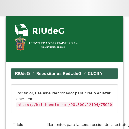
Skip
navigation
RIUdeG
Repositorios RedUdeG
CUCBA
Por favor, use este identificador para citar o enlazar
este ítem:
https://hdl.handle.net/20.500.12104/75080
Título:
Elementos para la construcción de la estrate