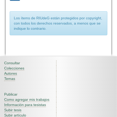
Los ítems de RIUdeG están protegidos por copyright,
con todos los derechos reservados, a menos que se
indique lo contrario.
Consultar
Colecciones
Autores
Temas
Publicar
Como agregar mis trabajos
Información para tesistas
Subir tesis
Subir artículo