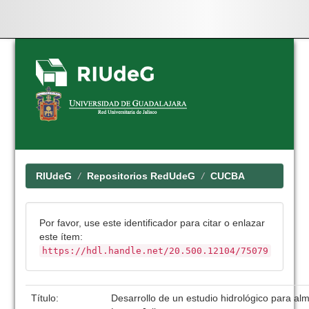
Skip
navigation
RIUdeG
Repositorios RedUdeG
CUCBA
Por favor, use este identificador para citar o enlazar
este ítem:
https://hdl.handle.net/20.500.12104/75079
Título:
Desarrollo de un estudio hidrológico para a