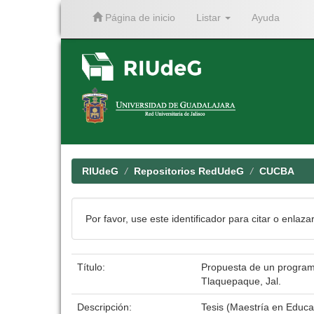
Página de inicio
Listar
Ayuda
Skip
navigation
RIUdeG
Repositorios RedUdeG
CUCBA
Por favor, use este identificador para citar o enlaza
Título:
Propuesta de un programa
Tlaquepaque, Jal.
Descripción:
Tesis (Maestría en Educa