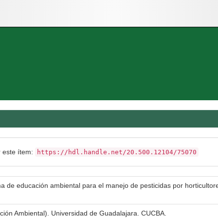
r este ítem:
https://hdl.handle.net/20.500.12104/75070
 de educación ambiental para el manejo de pesticidas por horticultore
ción Ambiental). Universidad de Guadalajara. CUCBA.