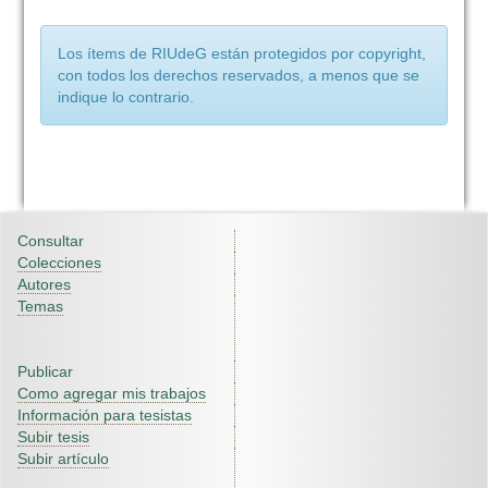
Los ítems de RIUdeG están protegidos por copyright,
con todos los derechos reservados, a menos que se
indique lo contrario.
Consultar
Colecciones
Autores
Temas
Publicar
Como agregar mis trabajos
Información para tesistas
Subir tesis
Subir artículo