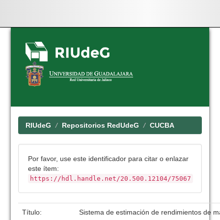
Skip
navigation
RIUdeG
Repositorios RedUdeG
CUCBA
Por favor, use este identificador para citar o enlazar
este ítem:
https://hdl.handle.net/20.500.12104/75067
Título:
Sistema de estimación de rendimientos de ma