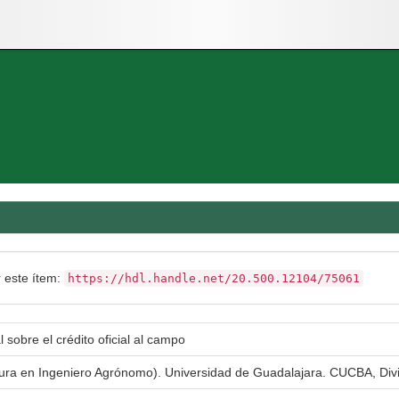
r este ítem:
https://hdl.handle.net/20.500.12104/75061
l sobre el crédito oficial al campo
atura en Ingeniero Agrónomo). Universidad de Guadalajara. CUCBA, Div