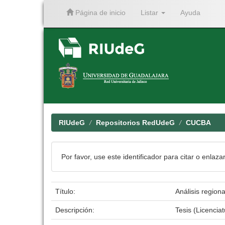
Página de inicio
Listar
Ayuda
Skip
navigation
RIUdeG
Repositorios RedUdeG
CUCBA
Por favor, use este identificador para citar o enlaza
Título:
Análisis regiona
Descripción:
Tesis (Licenci