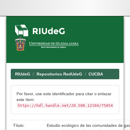
Skip
navigation
RIUdeG
Repositorios RedUdeG
CUCBA
Por favor, use este identificador para citar o enlazar
este ítem:
https://hdl.handle.net/20.500.12104/75054
Título:
Estudio ecológico de las comunidades de ga