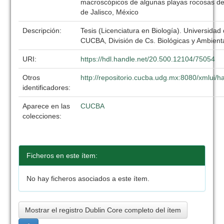
macroscópicos de algunas playas rocosas de 
de Jalisco, México
Descripción:
Tesis (Licenciatura en Biología). Universidad
CUCBA, División de Cs. Biológicas y Ambient
URI:
https://hdl.handle.net/20.500.12104/75054
Otros
http://repositorio.cucba.udg.mx:8080/xmlui
identificadores:
Aparece en las
CUCBA
colecciones:
Ficheros en este ítem:
No hay ficheros asociados a este ítem.
Mostrar el registro Dublin Core completo del ítem