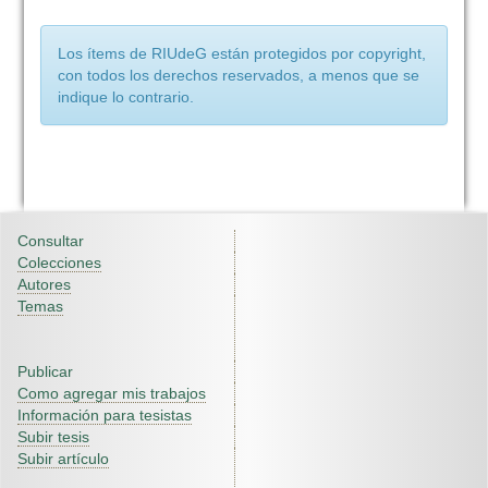
Los ítems de RIUdeG están protegidos por copyright,
con todos los derechos reservados, a menos que se
indique lo contrario.
Consultar
Colecciones
Autores
Temas
Publicar
Como agregar mis trabajos
Información para tesistas
Subir tesis
Subir artículo