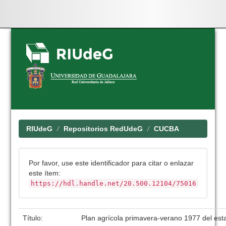
Skip
navigation
RIUdeG
Repositorios RedUdeG
CUCBA
Por favor, use este identificador para citar o enlazar
este ítem:
https://hdl.handle.net/20.500.12104/75016
Título:
Plan agrícola primavera-verano 1977 del es