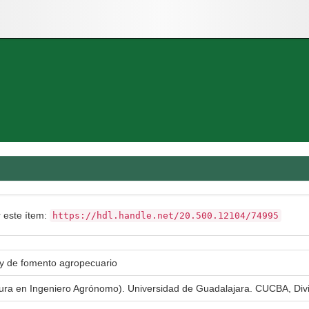
r este ítem:
https://hdl.handle.net/20.500.12104/74995
ley de fomento agropecuario
atura en Ingeniero Agrónomo). Universidad de Guadalajara. CUCBA, Div