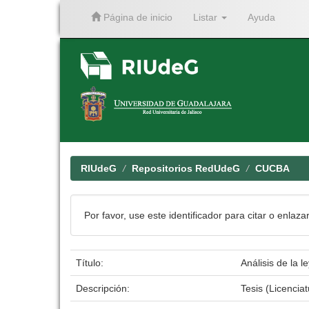
Página de inicio
Listar
Ayuda
Skip
navigation
RIUdeG
Repositorios RedUdeG
CUCBA
Por favor, use este identificador para citar o enlaza
Título:
Análisis de la 
Descripción:
Tesis (Licenci