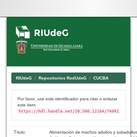
Skip
navigation
RIUdeG
Repositorios RedUdeG
CUCBA
Por favor, use este identificador para citar o enlazar
este ítem:
https://hdl.handle.net/20.500.12104/74991
Título:
Alimentación de machos adultos y subadulto