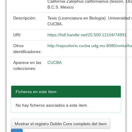
California Zalophus californianus (lesson, 18
B.C.S. México
Descripción:
Tesis (Licenciatura en Biología). Universidad
CUCBA.
URI:
https://hdl.handle.net/20.500.12104/74991
Otros
http://repositorio.cucba.udg.mx:8080/xmlui
identificadores:
Aparece en las
CUCBA
colecciones:
Ficheros en este ítem:
No hay ficheros asociados a este ítem.
Mostrar el registro Dublin Core completo del ítem