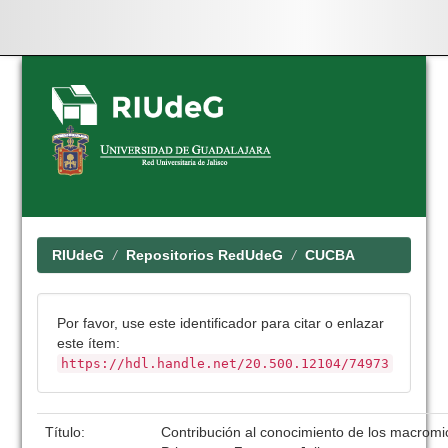
Skip
navigation
RIUdeG
Repositorios RedUdeG
CUCBA
Por favor, use este identificador para citar o enlazar
este ítem:
https://hdl.handle.net/20.500.12104/74973
Título:
Contribución al conocimiento de los macromi