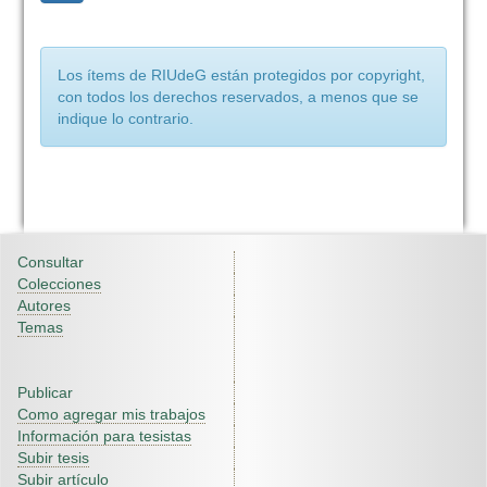
Los ítems de RIUdeG están protegidos por copyright,
con todos los derechos reservados, a menos que se
indique lo contrario.
Consultar
Colecciones
Autores
Temas
Publicar
Como agregar mis trabajos
Información para tesistas
Subir tesis
Subir artículo