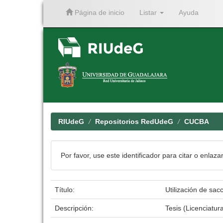
Página de inicio
Listar
Ayuda
Skip
navigation
RIUdeG
Repositorios RedUdeG
CUCBA
Por favor, use este identificador para citar o enlaza
Título:
Utilización de sa
Descripción:
Tesis (Licenciatur