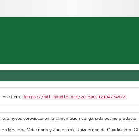
r este ítem:
https://hdl.handle.net/20.500.12104/74972
ccharomyces cerevisiae en la alimentación del ganado bovino productor
a en Medicina Veterinaria y Zootecnia). Universidad de Guadalajara. CU