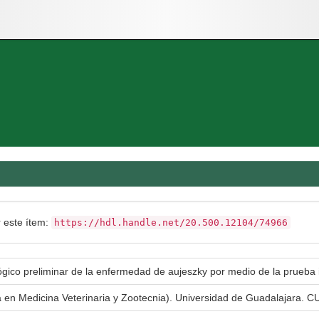
r este ítem:
https://hdl.handle.net/20.500.12104/74966
lógico preliminar de la enfermedad de aujeszky por medio de la prueba
a en Medicina Veterinaria y Zootecnia). Universidad de Guadalajara. CU