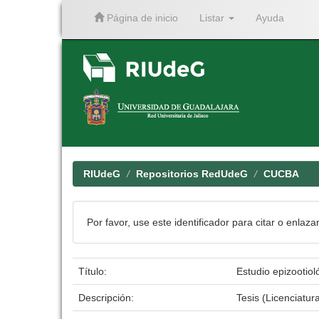
Página de inicio
Listar
Ayuda
Skip
navigation
RIUdeG
Repositorios RedUdeG
CUCBA
Por favor, use este identificador para citar o enlaza
Título:
Estudio epizootio
Descripción:
Tesis (Licenciatur