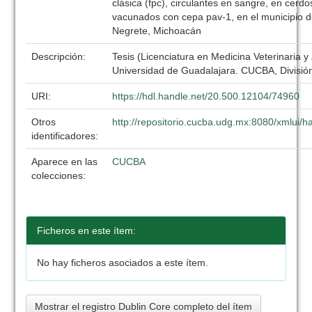
clásica (fpc), circulantes en sangre, en cerdo
vacunados con cepa pav-1, en el municipio 
Negrete, Michoacán
Descripción:
Tesis (Licenciatura en Medicina Veterinaria y
Universidad de Guadalajara. CUCBA, División
URI:
https://hdl.handle.net/20.500.12104/74960
Otros
http://repositorio.cucba.udg.mx:8080/xmlui
identificadores:
Aparece en las
CUCBA
colecciones:
Ficheros en este ítem:
No hay ficheros asociados a este ítem.
Mostrar el registro Dublin Core completo del ítem