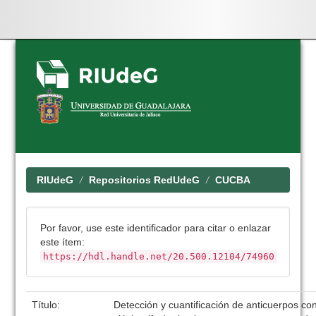
Skip
navigation
RIUdeG
Repositorios RedUdeG
CUCBA
Por favor, use este identificador para citar o enlazar
este ítem:
https://hdl.handle.net/20.500.12104/74960
Título:
Detección y cuantificación de anticuerpos con