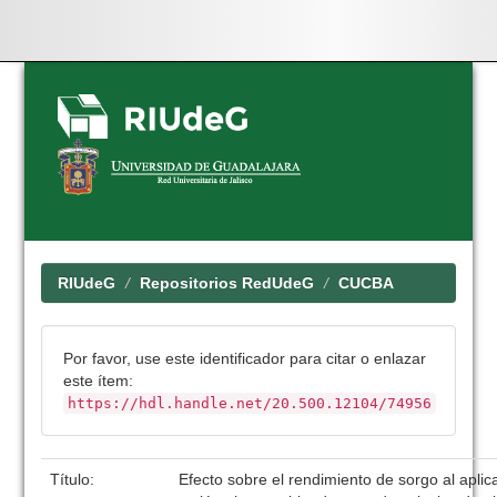
Skip
navigation
RIUdeG
Repositorios RedUdeG
CUCBA
Por favor, use este identificador para citar o enlazar
este ítem:
https://hdl.handle.net/20.500.12104/74956
Título:
Efecto sobre el rendimiento de sorgo al aplica