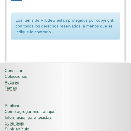
Los ítems de RIUdeG están protegidos por copyright,
con todos los derechos reservados, a menos que se
indique lo contrario.
Consultar
Colecciones
Autores
Temas
Publicar
Como agregar mis trabajos
Información para tesistas
Subir tesis
Subir artículo