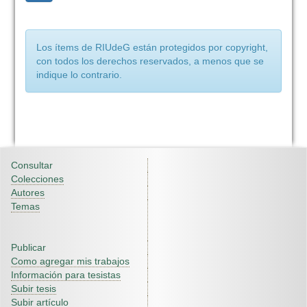
Los ítems de RIUdeG están protegidos por copyright,
con todos los derechos reservados, a menos que se
indique lo contrario.
Consultar
Colecciones
Autores
Temas
Publicar
Como agregar mis trabajos
Información para tesistas
Subir tesis
Subir artículo