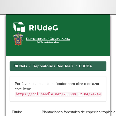
Skip
navigation
RIUdeG
Repositorios RedUdeG
CUCBA
Por favor, use este identificador para citar o enlazar
este ítem:
https://hdl.handle.net/20.500.12104/74949
Título:
Plantaciones forestales de especies tropicales