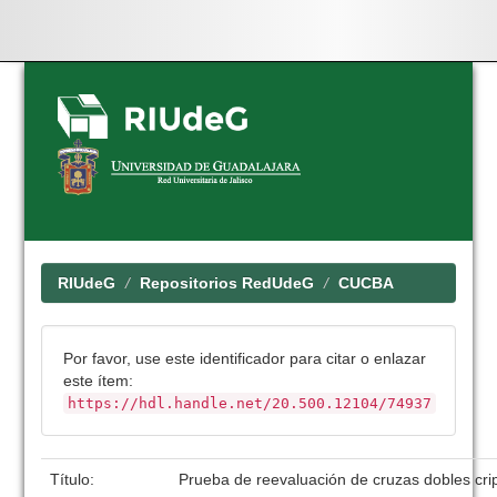
Skip
navigation
RIUdeG
Repositorios RedUdeG
CUCBA
Por favor, use este identificador para citar o enlazar
este ítem:
https://hdl.handle.net/20.500.12104/74937
Título:
Prueba de reevaluación de cruzas dobles cri