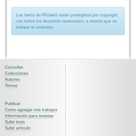
Los ítems de RIUdeG están protegidos por copyright,
con todos los derechos reservados, a menos que se
indique lo contrario.
Consultar
Colecciones
Autores
Temas
Publicar
Como agregar mis trabajos
Información para tesistas
Subir tesis
Subir artículo