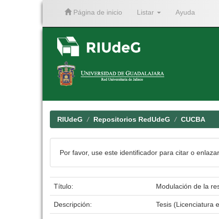
Página de inicio
Listar
Ayuda
Skip
navigation
RIUdeG
Repositorios RedUdeG
CUCBA
Por favor, use este identificador para citar o enlaza
Título:
Modulación de la re
Descripción:
Tesis (Licenciatura 