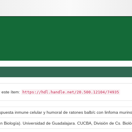
r este ítem:
https://hdl.handle.net/20.500.12104/74935
spuesta inmune celular y humoral de ratones balb/c con linfoma murino
en Biología). Universidad de Guadalajara. CUCBA, División de Cs. Bioló