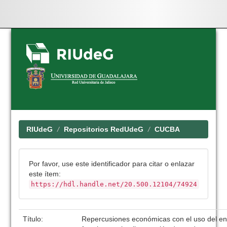
Skip
navigation
RIUdeG
Repositorios RedUdeG
CUCBA
Por favor, use este identificador para citar o enlazar
este ítem:
https://hdl.handle.net/20.500.12104/74924
Título:
Repercusiones económicas con el uso del ens