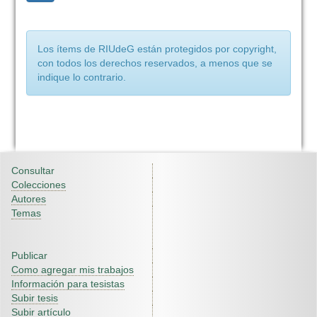
Los ítems de RIUdeG están protegidos por copyright,
con todos los derechos reservados, a menos que se
indique lo contrario.
Consultar
Colecciones
Autores
Temas
Publicar
Como agregar mis trabajos
Información para tesistas
Subir tesis
Subir artículo