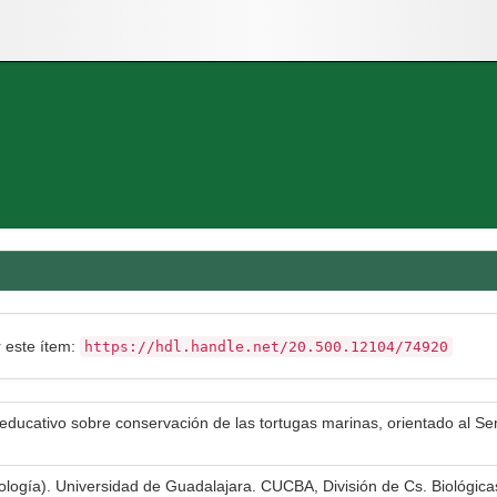
r este ítem:
https://hdl.handle.net/20.500.12104/74920
educativo sobre conservación de las tortugas marinas, orientado al Se
iología). Universidad de Guadalajara. CUCBA, División de Cs. Biológica