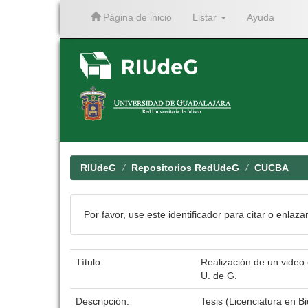
Página de inicio
Listar
Ayuda
Skip
navigation
RIUdeG
Repositorios RedUdeG
CUCBA
Por favor, use este identificador para citar o enlaza
Título:
Realización de un video 
U. de G.
Descripción:
Tesis (Licenciatura en B