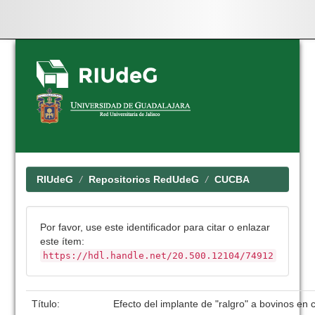
Skip
navigation
RIUdeG
Repositorios RedUdeG
CUCBA
Por favor, use este identificador para citar o enlazar
este ítem:
https://hdl.handle.net/20.500.12104/74912
Título:
Efecto del implante de "ralgro" a bovinos en