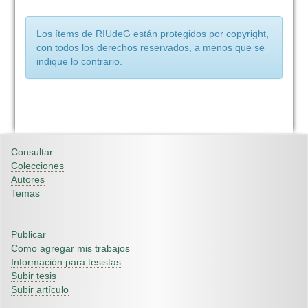
Los ítems de RIUdeG están protegidos por copyright,
con todos los derechos reservados, a menos que se
indique lo contrario.
Consultar
Colecciones
Autores
Temas
Publicar
Como agregar mis trabajos
Información para tesistas
Subir tesis
Subir artículo