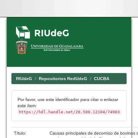
Skip
navigation
RIUdeG
Repositorios RedUdeG
CUCBA
Por favor, use este identificador para citar o enlazar
este ítem:
https://hdl.handle.net/20.500.12104/74903
Título:
Causas principales de decomiso de bovinos so