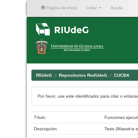
Página de inicio
Listar
Ayuda
Skip
navigation
RIUdeG
Repositorios RedUdeG
CUCBA
Por favor, use este identificador para citar o enlaza
Título:
Funciones ejecut
Descripción:
Tesis (Maestría 