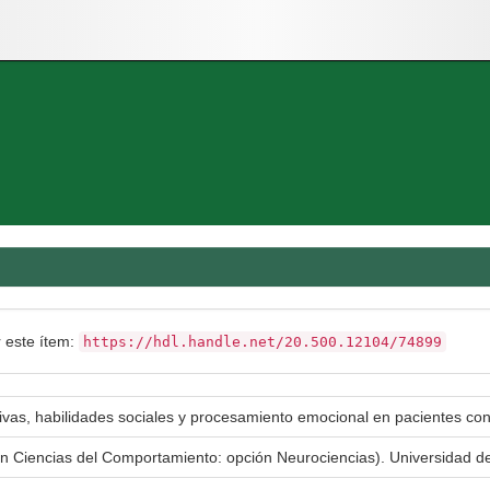
r este ítem:
https://hdl.handle.net/20.500.12104/74899
ivas, habilidades sociales y procesamiento emocional en pacientes con
en Ciencias del Comportamiento: opción Neurociencias). Universidad 