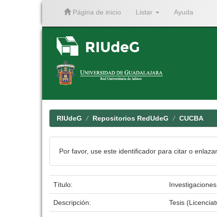
Página de inicio
Listar
Ayuda
Skip
navigation
RIUdeG
Repositorios RedUdeG
CUCBA
Por favor, use este identificador para citar o enlaza
Título:
Investigaciones
Descripción:
Tesis (Licenci