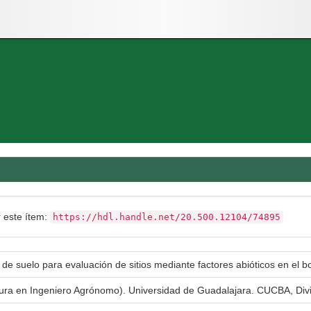
r este ítem:
https://hdl.handle.net/20.500.12104/74895
 de suelo para evaluación de sitios mediante factores abióticos en el 
atura en Ingeniero Agrónomo). Universidad de Guadalajara. CUCBA, Div