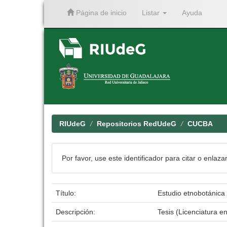
Página de inicio
Listar
Ayuda
Skip
navigation
RIUdeG
Repositorios RedUdeG
CUCBA
Por favor, use este identificador para citar o enlaza
Título:
Estudio etnobotánica 
Descripción:
Tesis (Licenciatura 