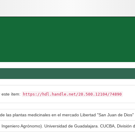
r este ítem:
https://hdl.handle.net/20.500.12104/74890
de las plantas medicinales en el mercado Libertad "San Juan de Dios" 
en Ingeniero Agrónomo). Universidad de Guadalajara. CUCBA, División 