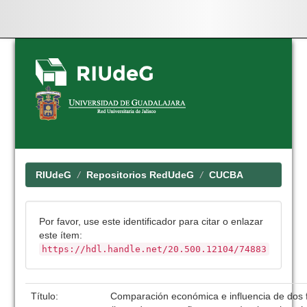
Skip
navigation
RIUdeG
Repositorios RedUdeG
CUCBA
Por favor, use este identificador para citar o enlazar
este ítem:
https://hdl.handle.net/20.500.12104/74883
Título:
Comparación económica e influencia de dos fue