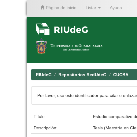
Página de inicio
Listar
Ayuda
Skip
navigation
RIUdeG
Repositorios RedUdeG
CUCBA
Por favor, use este identificador para citar o enlaza
Título:
Estudio comparativo de
Descripción:
Tesis (Maestría en Ci