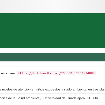
r este ítem:
https://hdl.handle.net/20.500.12104/74882
 niveles de atención en niños expuestos a ruido ambiental en tres pla
encias de la Salud Ambiental). Universidad de Guadalajara. CUCBA.