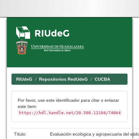
Skip
navigation
RIUdeG
Repositorios RedUdeG
CUCBA
Por favor, use este identificador para citar o enlazar
este ítem:
https://hdl.handle.net/20.500.12104/74864
Título:
Evaluación ecológica y agropecuaria del ejid