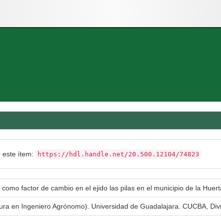
r este ítem:
https://hdl.handle.net/20.500.12104/74823
 como factor de cambio en el ejido las pilas en el municipio de la Huert
atura en Ingeniero Agrónomo). Universidad de Guadalajara. CUCBA, Div