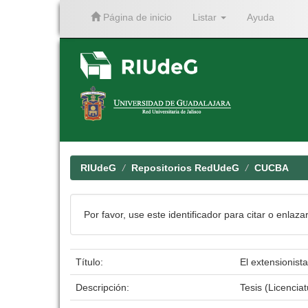
Página de inicio
Listar
Ayuda
Skip
navigation
RIUdeG
Repositorios RedUdeG
CUCBA
Por favor, use este identificador para citar o enlaza
Título:
El extensionista
Descripción:
Tesis (Licenci