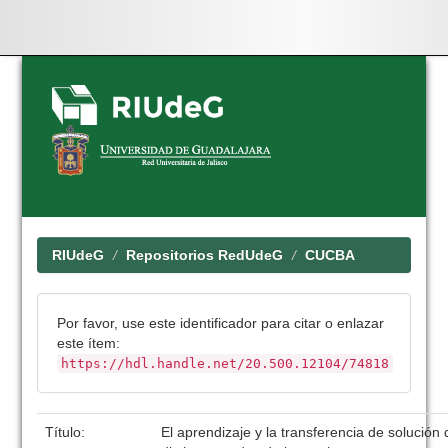
Skip
navigation
RIUdeG
Repositorios RedUdeG
CUCBA
Por favor, use este identificador para citar o enlazar
este ítem:
https://hdl.handle.net/20.500.12104/74818
Título:
El aprendizaje y la transferencia de solució