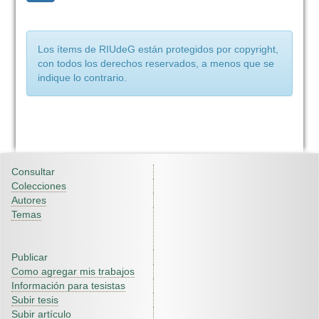
Los ítems de RIUdeG están protegidos por copyright,
con todos los derechos reservados, a menos que se
indique lo contrario.
Consultar
Colecciones
Autores
Temas
Publicar
Como agregar mis trabajos
Información para tesistas
Subir tesis
Subir artículo