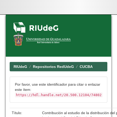
Skip
navigation
RIUdeG
Repositorios RedUdeG
CUCBA
Por favor, use este identificador para citar o enlazar
este ítem:
https://hdl.handle.net/20.500.12104/74802
Título:
Contribución al estudio de la distribución del