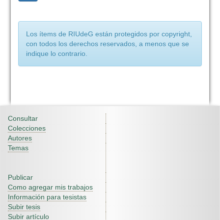
Los ítems de RIUdeG están protegidos por copyright,
con todos los derechos reservados, a menos que se
indique lo contrario.
Consultar
Colecciones
Autores
Temas
Publicar
Como agregar mis trabajos
Información para tesistas
Subir tesis
Subir artículo