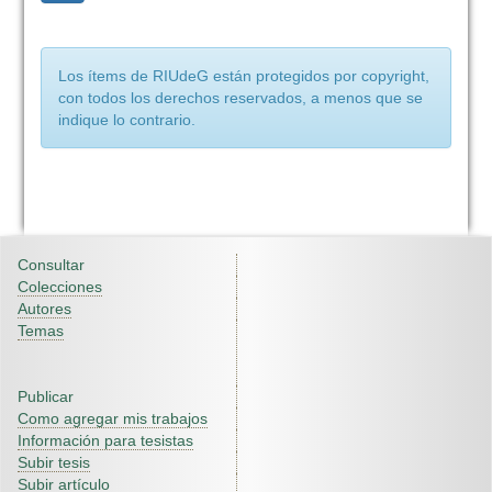
Los ítems de RIUdeG están protegidos por copyright,
con todos los derechos reservados, a menos que se
indique lo contrario.
Consultar
Colecciones
Autores
Temas
Publicar
Como agregar mis trabajos
Información para tesistas
Subir tesis
Subir artículo