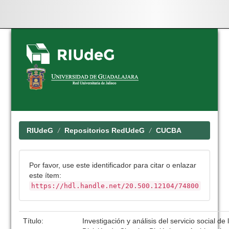
Skip
navigation
RIUdeG
Repositorios RedUdeG
CUCBA
Por favor, use este identificador para citar o enlazar
este ítem:
https://hdl.handle.net/20.500.12104/74800
Título:
Investigación y análisis del servicio social de