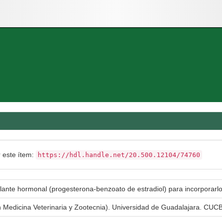
r este ítem:
https://hdl.handle.net/20.500.12104/74760
lante hormonal (progesterona-benzoato de estradiol) para incorporarlo
n Medicina Veterinaria y Zootecnia). Universidad de Guadalajara. CUCBA