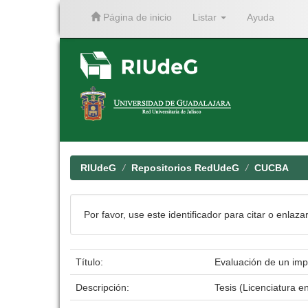
Página de inicio
Listar
Ayuda
Skip
navigation
RIUdeG
Repositorios RedUdeG
CUCBA
Por favor, use este identificador para citar o enlaza
Título:
Evaluación de un imp
Descripción:
Tesis (Licenciatura e