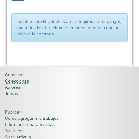
Los ítems de RIUdeG están protegidos por copyright,
con todos los derechos reservados, a menos que se
indique lo contrario.
Consultar
Colecciones
Autores
Temas
Publicar
Como agregar mis trabajos
Información para tesistas
Subir tesis
Subir artículo