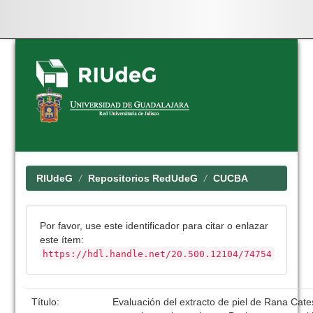
Skip
navigation
RIUdeG
Repositorios RedUdeG
CUCBA
Por favor, use este identificador para citar o enlazar
este ítem:
https://hdl.handle.net/20.500.12104/74754
Título:
Evaluación del extracto de piel de Rana Cat