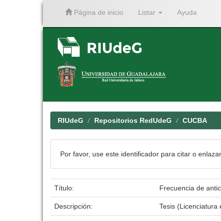
Página de inicio
Listar
Ayuda
Skip
navigation
RIUdeG
Repositorios RedUdeG
CUCBA
Por favor, use este identificador para citar o enlaza
Título:
Frecuencia de antic
Descripción:
Tesis (Licenciatura