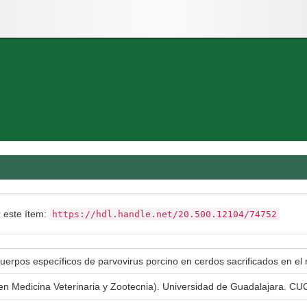
r este ítem:
https://hdl.handle.net/20.500.12104/74752
uerpos específicos de parvovirus porcino en cerdos sacrificados en el 
 en Medicina Veterinaria y Zootecnia). Universidad de Guadalajara. CUC