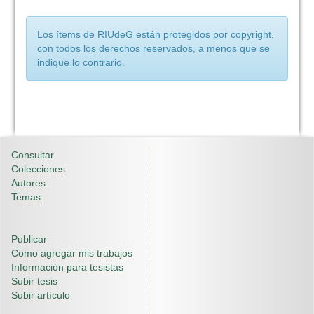
Los ítems de RIUdeG están protegidos por copyright,
con todos los derechos reservados, a menos que se
indique lo contrario.
Consultar
Colecciones
Autores
Temas
Publicar
Como agregar mis trabajos
Información para tesistas
Subir tesis
Subir artículo