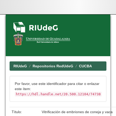
Skip
navigation
RIUdeG
Repositorios RedUdeG
CUCBA
Por favor, use este identificador para citar o enlazar
este ítem:
https://hdl.handle.net/20.500.12104/74738
Título:
Vitrificación de embriones de coneja y vaca