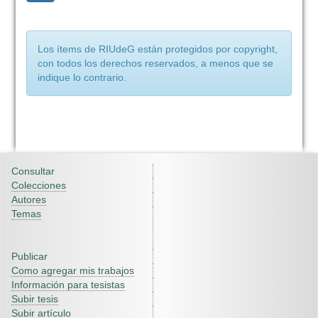
Los ítems de RIUdeG están protegidos por copyright,
con todos los derechos reservados, a menos que se
indique lo contrario.
Consultar
Colecciones
Autores
Temas
Publicar
Como agregar mis trabajos
Información para tesistas
Subir tesis
Subir artículo