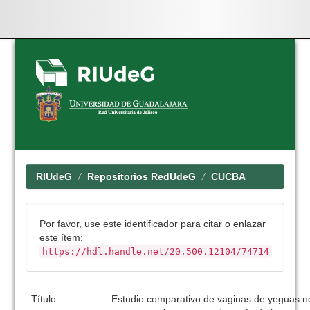
Skip
navigation
RIUdeG
Repositorios RedUdeG
CUCBA
Por favor, use este identificador para citar o enlazar
este ítem:
https://hdl.handle.net/20.500.12104/74714
Título:
Estudio comparativo de vaginas de yeguas n