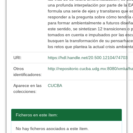
una profunda interpelación por parte de la EA
formula una serie de ejes y transitares que
responder a la pregunta sobre cómo tendría 
para formar ambientalmente a futuros diseñ
este sentido, se sintetizan 12 transiciones o
tomados en cuenta e impulsados por las esc
busquen la transformación de su pensarhace
los retos que plantea la actual crisis ambienta
URI:
https://hdl.handle.net/20.500.12104/74703
Otros
http://repositorio.cucba.udg.mx:8080/xmlui
identificadores:
Aparece en las
CUCBA
colecciones:
Ficheros en este ítem:
No hay ficheros asociados a este ítem.