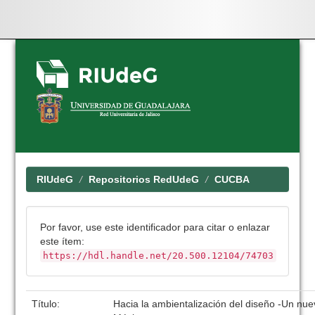
Skip
navigation
RIUdeG
Repositorios RedUdeG
CUCBA
Por favor, use este identificador para citar o enlazar
este ítem:
https://hdl.handle.net/20.500.12104/74703
Título:
Hacia la ambientalización del diseño -Un nue