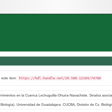
r este ítem:
https://hdl.handle.net/20.500.12104/74700
urrimientos en la Cuenca Lechuguilla-Ohuira-Navachiste, Sinaloa asoci
n Biología). Universidad de Guadalajara. CUCBA, División de Cs. Biológ