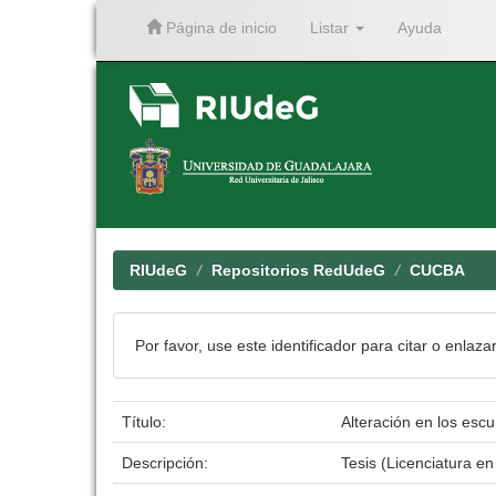
Página de inicio
Listar
Ayuda
Skip
navigation
RIUdeG
Repositorios RedUdeG
CUCBA
Por favor, use este identificador para citar o enlaza
Título:
Alteración en los esc
Descripción:
Tesis (Licenciatura e