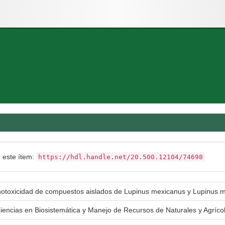
r este ítem:
https://hdl.handle.net/20.500.12104/74698
notoxicidad de compuestos aislados de Lupinus mexicanus y Lupinus 
Ciencias en Biosistemática y Manejo de Recursos de Naturales y Agríc