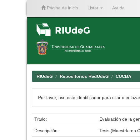
Página de inicio
Listar
Ayuda
Skip
navigation
RIUdeG
Repositorios RedUdeG
CUCBA
Por favor, use este identificador para citar o enlaza
Título:
Evaluación de la ge
Descripción:
Tesis (Maestría en 