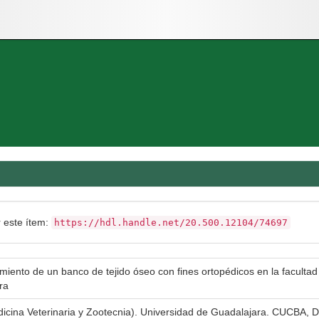
r este ítem:
https://hdl.handle.net/20.500.12104/74697
imiento de un banco de tejido óseo con fines ortopédicos en la facultad
ra
dicina Veterinaria y Zootecnia). Universidad de Guadalajara. CUCBA, Di