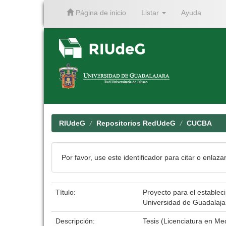
Página de inicio
Listar
Ayuda
Skip
navigation
RIUdeG
Repositorios RedUdeG
CUCBA
Por favor, use este identificador para citar o enlaza
Título:
Proyecto para el establec
Universidad de Guadalaja
Descripción:
Tesis (Licenciatura en Me