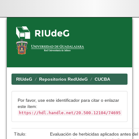
Skip
navigation
RIUdeG
Repositorios RedUdeG
CUCBA
Por favor, use este identificador para citar o enlazar
este ítem:
https://hdl.handle.net/20.500.12104/74695
Título:
Evaluación de herbicidas aplicados antes del