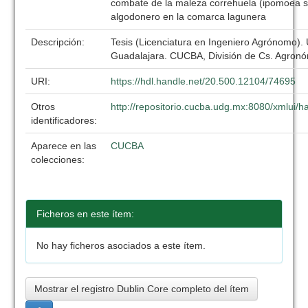
combate de la maleza correhuela (ipomoea sp)
algodonero en la comarca lagunera
Descripción:
Tesis (Licenciatura en Ingeniero Agrónomo).
Guadalajara. CUCBA, División de Cs. Agronó
URI:
https://hdl.handle.net/20.500.12104/74695
Otros
http://repositorio.cucba.udg.mx:8080/xmlui
identificadores:
Aparece en las
CUCBA
colecciones:
Ficheros en este ítem:
No hay ficheros asociados a este ítem.
Mostrar el registro Dublin Core completo del ítem