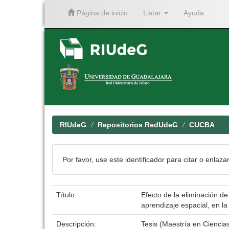
Página de inicio
Listar
Ayuda
Skip
navigation
RIUdeG
Repositorios RedUdeG
CUCBA
Por favor, use este identificador para citar o enlaza
Título:
Efecto de la eliminación d
aprendizaje espacial, en la
Descripción:
Tesis (Maestría en Cienci