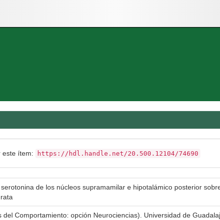
r este ítem:
https://hdl.handle.net/20.500.12104/74690
e serotonina de los núcleos supramamilar e hipotalámico posterior sobre
 rata
as del Comportamiento: opción Neurociencias). Universidad de Guadal