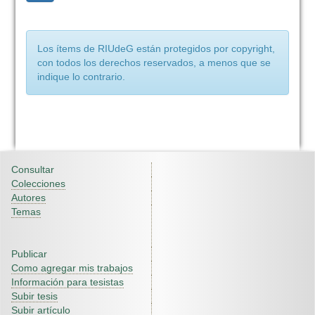
Los ítems de RIUdeG están protegidos por copyright,
con todos los derechos reservados, a menos que se
indique lo contrario.
Consultar
Colecciones
Autores
Temas
Publicar
Como agregar mis trabajos
Información para tesistas
Subir tesis
Subir artículo