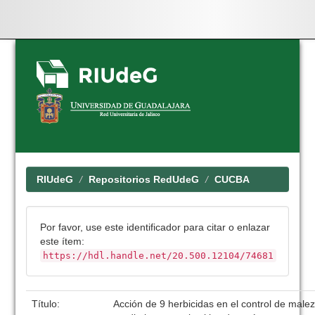
Skip
navigation
RIUdeG
Repositorios RedUdeG
CUCBA
Por favor, use este identificador para citar o enlazar
este ítem:
https://hdl.handle.net/20.500.12104/74681
Título:
Acción de 9 herbicidas en el control de malez