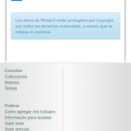
Los ítems de RIUdeG están protegidos por copyright,
con todos los derechos reservados, a menos que se
indique lo contrario.
Consultar
Colecciones
Autores
Temas
Publicar
Como agregar mis trabajos
Información para tesistas
Subir tesis
Subir artículo