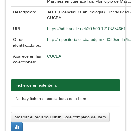
Martínez en Juanacatlán, Municipio de Masco
Descripción:
Tesis (Licenciatura en Biología). Universidad
CUCBA.
URI:
https://hdl.handle.net/20.500.12104/74661
Otros
http://repositorio.cucba.udg.mx:8080/xmlui
identificadores:
Aparece en las
CUCBA
colecciones:
Ficheros en este ítem:
No hay ficheros asociados a este ítem.
Mostrar el registro Dublin Core completo del ítem