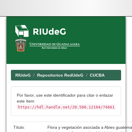
Skip
navigation
RIUdeG
Repositorios RedUdeG
CUCBA
Por favor, use este identificador para citar o enlazar
este ítem:
https://hdl.handle.net/20.500.12104/74661
Título:
Flora y vegetación asociada a Abies guatemal