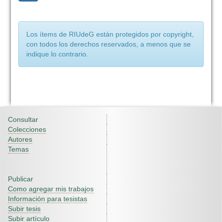
Los ítems de RIUdeG están protegidos por copyright,
con todos los derechos reservados, a menos que se
indique lo contrario.
Consultar
Colecciones
Autores
Temas
Publicar
Como agregar mis trabajos
Información para tesistas
Subir tesis
Subir artículo