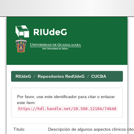
Skip
navigation
RIUdeG
Repositorios RedUdeG
CUCBA
Por favor, use este identificador para citar o enlazar
este ítem:
https://hdl.handle.net/20.500.12104/74648
Título:
Descripción de algunos aspectos clínicos cit