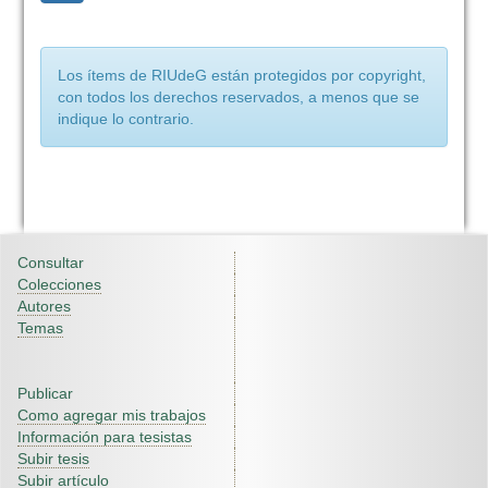
Los ítems de RIUdeG están protegidos por copyright,
con todos los derechos reservados, a menos que se
indique lo contrario.
Consultar
Colecciones
Autores
Temas
Publicar
Como agregar mis trabajos
Información para tesistas
Subir tesis
Subir artículo