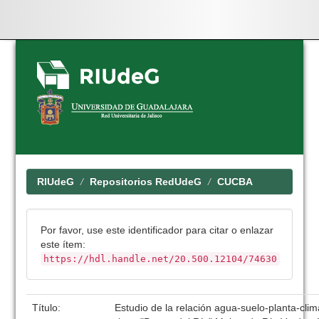
Skip
navigation
RIUdeG
Repositorios RedUdeG
CUCBA
Por favor, use este identificador para citar o enlazar
este ítem:
https://hdl.handle.net/20.500.12104/74630
Título:
Estudio de la relación agua-suelo-planta-clim