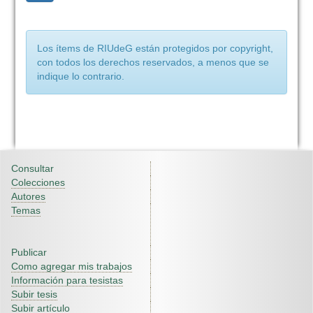
Los ítems de RIUdeG están protegidos por copyright,
con todos los derechos reservados, a menos que se
indique lo contrario.
Consultar
Colecciones
Autores
Temas
Publicar
Como agregar mis trabajos
Información para tesistas
Subir tesis
Subir artículo