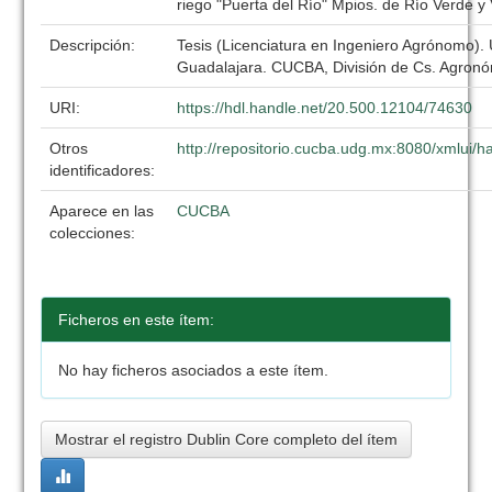
riego "Puerta del Río" Mpios. de Río Verde y V
Descripción:
Tesis (Licenciatura en Ingeniero Agrónomo).
Guadalajara. CUCBA, División de Cs. Agronó
URI:
https://hdl.handle.net/20.500.12104/74630
Otros
http://repositorio.cucba.udg.mx:8080/xmlui
identificadores:
Aparece en las
CUCBA
colecciones:
Ficheros en este ítem:
No hay ficheros asociados a este ítem.
Mostrar el registro Dublin Core completo del ítem