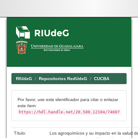
Skip
navigation
RIUdeG
Repositorios RedUdeG
CUCBA
Por favor, use este identificador para citar o enlazar
este ítem:
https://hdl.handle.net/20.500.12104/74607
Título:
Los agroquímicos y su impacto en la salud d